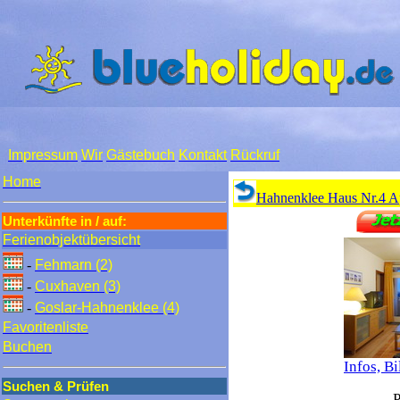
Impressum
Wir
Gästebuch
Kontakt
Rückruf
Home
Hahnenklee Haus Nr.4 
Unterkünfte in / auf:
Ferienobjektübersicht
-
Fehmarn (2)
-
Cuxhaven (3)
-
Goslar-Hahnenklee (4)
Favoritenliste
Buchen
Infos, B
Suchen & Prüfen
P