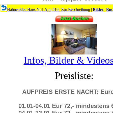
Hahnenklee Haus Nr.1 App.510
|
Zur Beschreibung
|
Bilder
|
Buc
Infos, Bilder & Video
Preisliste:
AUFPREIS ERSTE NACHT: Eur
01.01
-
04.01 Eur 72,-
mindestens
04.01
-
12.01 Eur 72,-
mindestens