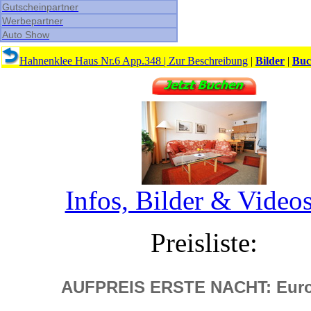
Gutscheinpartner
Werbepartner
Auto Show
Hahnenklee Haus Nr.6 App.348
|
Zur Beschreibung
|
Bilder
|
Buc
Infos, Bilder & Video
Preisliste:
AUFPREIS ERSTE NACHT: Eur