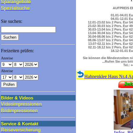
Sparangebote
Spezialsuche
AUFPREIS E
01.01
-
04.01 Eu
04.01
-
12.01 Eu
Sie suchen:
12.01
-
23.02
bis 2 Pers. Eur 54
23.02
-
30.03
bis 2 Pers. Eur 49
30.03
-
13.04
bis 2 Pers. Eur 62
13.04
-
30.04
bis 2 Pers. Eur 54
30.04
-
08.06
bis 2 Pers. Eur 62
08.06
-
13.07
bis 2 Pers. Eur 64
13.07
-
02.11
bis 2 Pers. Eur 62
02.11
-
18.12
bis 2 Pers. Eur 62
Freizeiten prüfen:
18.12
-
01.01 Eu
Anreise
Sie können die Mindestzeiten ni
...Rufen Sie uns bit
Tel.: 
Abreise
Hahnenklee Haus Nr.4 A
Bilder & Videos
Videoimpressionen
Bildimpressionen
Service & Kontakt
Reiseversicherung
Infos, B