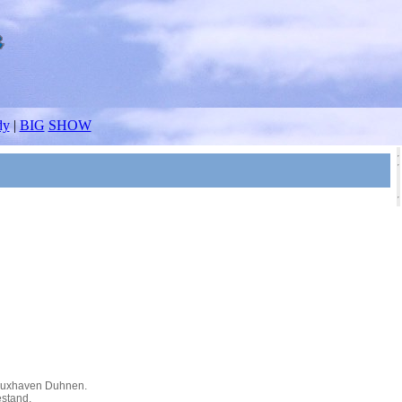
dy
|
BIG
SHOW
 Cuxhaven Duhnen.
stand.