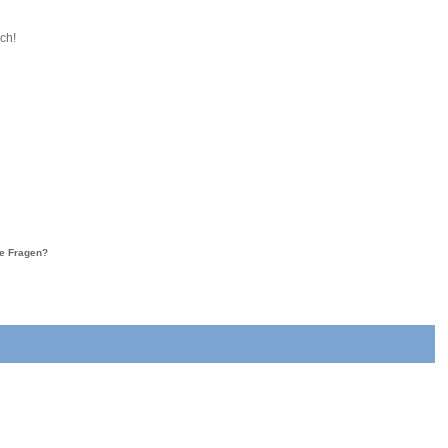
ch!
re Fragen?