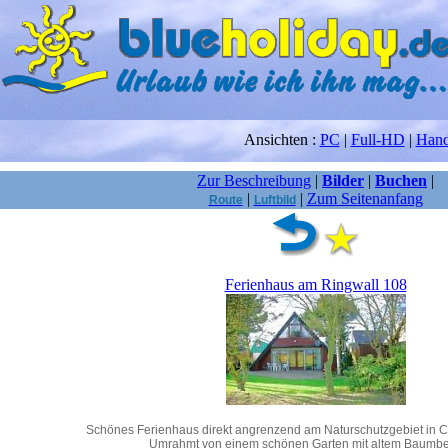
Ansichten :
PC
|
Full-HD
|
Han
Zur Beschreibung
|
Bilder
|
Buchen
|
|
|
Zum Seitenanfang
Route
Luftbild
Ferienhaus am Ringwall 108
Schönes Ferienhaus direkt angrenzend am Naturschutzgebiet in
Umrahmt von einem schönen Garten mit altem Baumbe