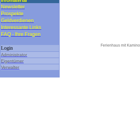
Infomaterial
Newsletter
Prospekte
Geldverdienen
Interessante Links
FAQ - Ihre Fragen
Ferienhaus mit Kaminof
Login
Administrator
Eigentümer
Verwalter