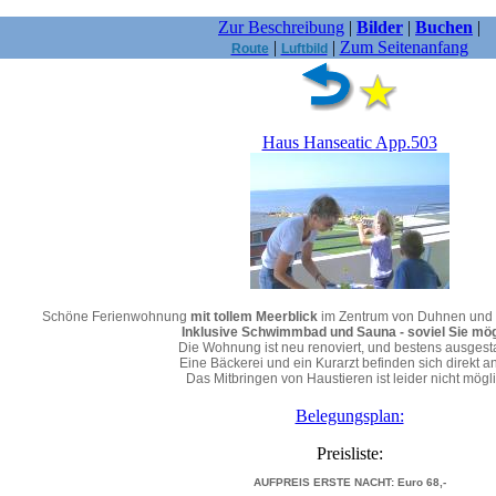
Zur Beschreibung
|
Bilder
|
Buchen
|
|
|
Zum Seitenanfang
Route
Luftbild
Haus Hanseatic App.503
Schöne Ferienwohnung
mit tollem Meerblick
im Zentrum von Duhnen und
Inklusive Schwimmbad und Sauna - soviel Sie mö
Die Wohnung ist neu renoviert, und bestens ausgesta
Eine Bäckerei und ein Kurarzt befinden sich direkt an
Das Mitbringen von Haustieren ist leider nicht mögli
Belegungsplan:
Preisliste:
AUFPREIS ERSTE NACHT: Euro
68,-