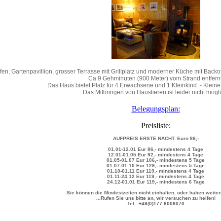
en, Gartenpavillion, grosser Terrasse mit Grillplatz und moderner Küche mit Back
Ca 9 Gehminuten (900 Meter) vom Strand entfernt
Das Haus bietet Platz für 4 Erwachsene und 1 Kleinkind. - Kleine
Das Mitbringen von Haustieren ist leider nicht mögli
Belegungsplan:
Preisliste:
AUFPREIS ERSTE NACHT: Euro
86,-
01.01
-
12.01 Eur 86,-
mindestens
4
Tage
12.01
-
01.05 Eur 92,-
mindestens
4
Tage
01.05
-
01.07 Eur 106,-
mindestens
5
Tage
01.07
-
01.10 Eur 129,-
mindestens
5
Tage
01.10
-
01.11 Eur 119,-
mindestens
4
Tage
01.11
-
24.12 Eur 119,-
mindestens
4
Tage
24.12
-
01.01 Eur 119,-
mindestens
6
Tage
Sie können die Mindestzeiten nicht einhalten, oder haben weite
...Rufen Sie uns bitte an, wir versuchen zu helfen!
Tel.: +49(0)177 6006070