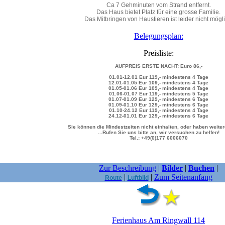
Ca 7 Gehminuten vom Strand entfernt.
Das Haus bietet Platz für eine grosse Familie.
Das Mitbringen von Haustieren ist leider nicht mögli
Belegungsplan:
Preisliste:
AUFPREIS ERSTE NACHT: Euro
86,-
01.01
-
12.01 Eur 119,-
mindestens
4
Tage
12.01
-
01.05 Eur 109,-
mindestens
4
Tage
01.05
-
01.06 Eur 109,-
mindestens
4
Tage
01.06
-
01.07 Eur 119,-
mindestens
5
Tage
01.07
-
01.09 Eur 129,-
mindestens
6
Tage
01.09
-
01.10 Eur 129,-
mindestens
6
Tage
01.10
-
24.12 Eur 119,-
mindestens
4
Tage
24.12
-
01.01 Eur 129,-
mindestens
6
Tage
Sie können die Mindestzeiten nicht einhalten, oder haben weite
...Rufen Sie uns bitte an, wir versuchen zu helfen!
Tel.: +49(0)177 6006070
Zur Beschreibung
|
Bilder
|
Buchen
|
|
|
Zum Seitenanfang
Route
Luftbild
Ferienhaus Am Ringwall 114